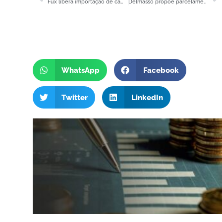
Fux libera importação de camarão da Argentina
Delmasso propõe parcelamento do ICMS para bares e restaurantes do DF
WhatsApp
Facebook
Twitter
LinkedIn