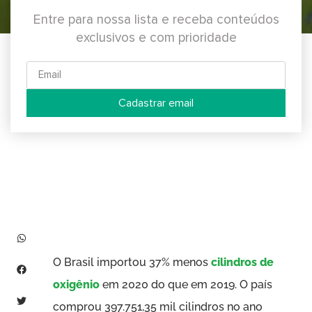
Entre para nossa lista e receba conteúdos
exclusivos e com prioridade
Cadastrar email
Brasil importou 37% menos cilindros de oxigênio em 2020 do que em 2019
O Brasil importou 37% menos
cilindros de
oxigênio
em 2020 do que em 2019. O país
comprou 397.751,35 mil cilindros no ano