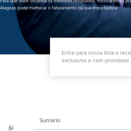
Para que você obtenha os melhores resultados, mostraremos pr
Alagoas pode melhorar o faturamento da sua Importadora.
Entre para nossa lista e re
exclusivos e com prioridade
Sumário