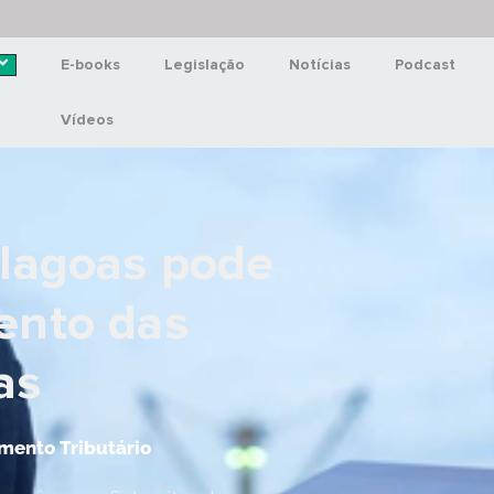
E-books
Legislação
Notícias
Podcast
Vídeos
Alagoas pode
ento das
as
mento Tributário