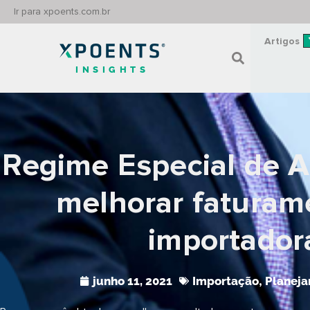
Ir para xpoents.com.br
Artigos
INSIGHTS
Regime Especial de 
melhorar faturam
importador
junho 11, 2021
Importação
,
Planeja