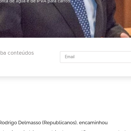
nta de água e de IPVA para carros
ceba conteúdos
, Rodrigo Delmasso (Republicanos), encaminhou