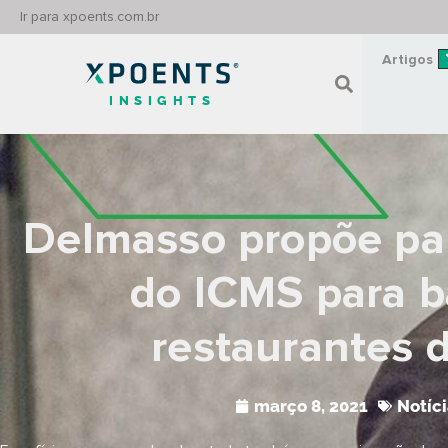
Ir para xpoents.com.br
Artigos
INSIGHTS
Delmasso propõe pa
do ICMS para b
restaurantes 
março 8, 2021
Notíci