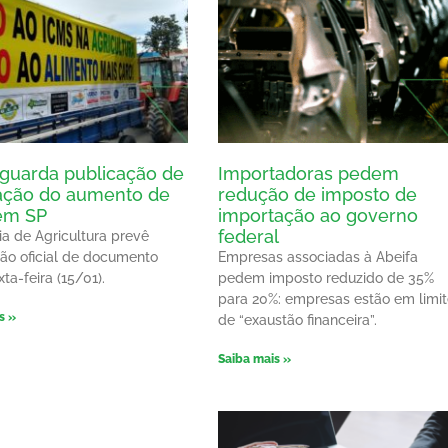
guarda publicação de
Importadoras pedem
ação do aumento de
redução de imposto de
em SP
importação ao governo
federal
ia de Agricultura prevê
ão oficial de documento
Empresas associadas à Abeifa
ta-feira (15/01).
pedem imposto reduzido de 35%
para 20%: empresas estão em limi
s »
de “exaustão financeira”.
Saiba mais »