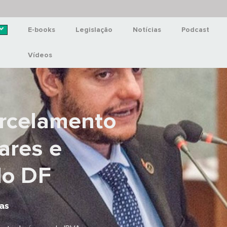
E-books
Legislação
Notícias
Podcast
Vídeos
rcelamento
ares e
do DF
as