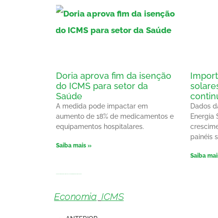
Doria aprova fim da isenção
Import
do ICMS para setor da
solare
Saúde
contin
A medida pode impactar em
Dados da
aumento de 18% de medicamentos e
Energia
equipamentos hospitalares.
crescim
painéis s
Saiba mais »
Saiba mai
Delmasso propõe parcelamento do ICMS para bares e restaurantes do DF
Economia
,
ICMS