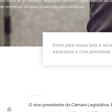
Em ofício ao governador, deputado também sugere isenção da co
de empresas do setor impactado pela pandemia.
Entre para nossa lista e re
exclusivos e com prioridade
Delmasso propõe parcelamento do ICMS para bares e restaurantes do DF
O vice-presidente da Câmara Legislativa