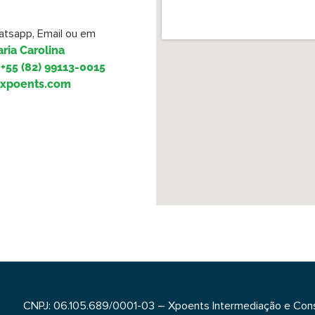
tsapp, Email ou em
aria Carolina
+55 (82) 99113-0015
@xpoents.com
CNPJ: 06.105.689/0001-03 – Xpoents Intermediação e Cons