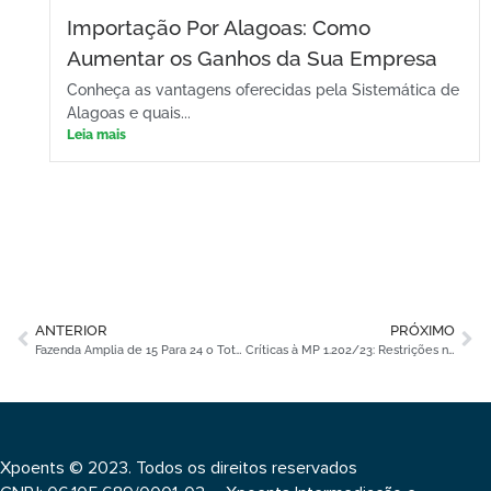
Importação Por Alagoas: Como
Aumentar os Ganhos da Sua Empresa
Conheça as vantagens oferecidas pela Sistemática de
Alagoas e quais...
Leia mais
ANTERIOR
PRÓXIMO
Fazenda Amplia de 15 Para 24 o Total de Turmas Ordinárias de Julgamento no CARF
Críticas à MP 1.202/23: Restrições nas Compensações Tributárias e Impactos Financeiros
Xpoents © 2023. Todos os direitos reservados