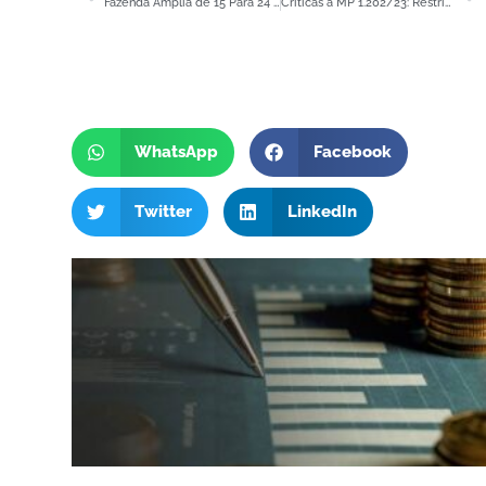
Fazenda Amplia de 15 Para 24 o Total de Turmas Ordinárias de Julgamento no CARF
Críticas à MP 1.202/23: Restrições nas Compensações Tributárias e Impactos Financeiros
WhatsApp
Facebook
Twitter
LinkedIn