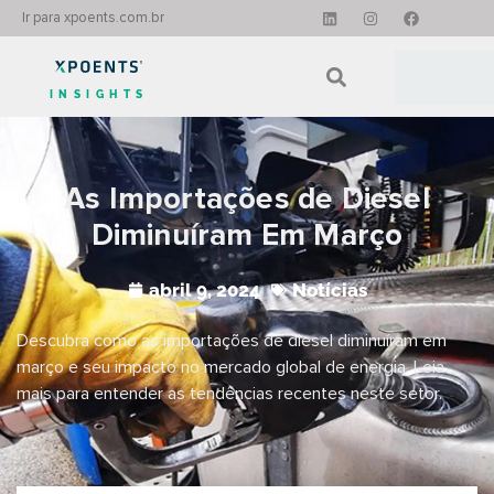
Ir para xpoents.com.br
INSIGHTS
As Importações de Diesel
Diminuíram Em Março
abril 9, 2024
Notícias
Descubra como as importações de diesel diminuíram em
março e seu impacto no mercado global de energia. Leia
mais para entender as tendências recentes neste setor.