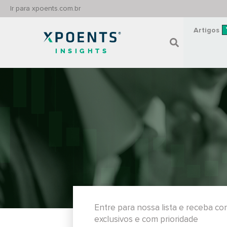
Ir para xpoents.com.br
Artigos
INSIGHTS
Entre para nossa lista e receba c
exclusivos e com prioridade