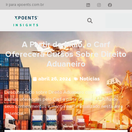
Ir para xpoents.com.br
INSIGHTS
A Partir de Maio, o Carf
Oferecerá Cursos Sobre Direito
Aduaneiro
abril 26, 2024
Notícias
Descubra tudo sobre Direito Aduaneiro com as novas
turmas oferecidas pelo Carf a partir de maio. Aprofunde
seus conhecimentos e mantenha-se atualizado nesta área
essencial.