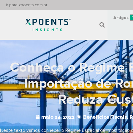
Ir para xpoents.com.br
Artigos
INSIGHTS
Conheça o Regime E
Importação de Ro
Reduza Cus
maio 24, 2021
Benefícios Fiscais
,
R
Neste texto vamos conhecer o Regime Especial de Importação 