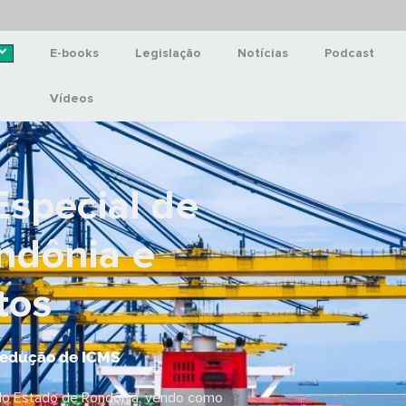
E-books
Legislação
Notícias
Podcast
Vídeos
special de
ndônia e
tos
edução de ICMS
do Estado de Rondônia, vendo como