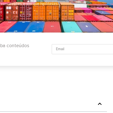
 as concessões e em que hipóteses
ceba conteúdos