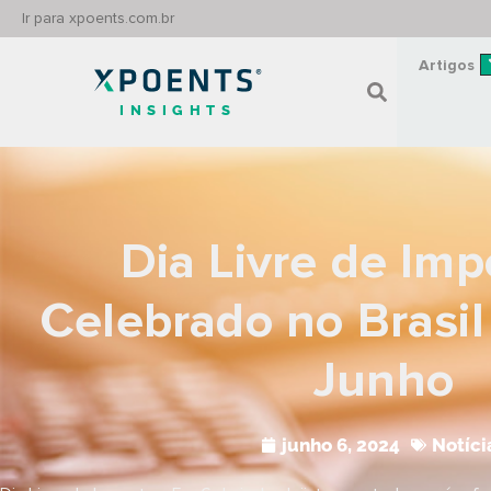
Ir para xpoents.com.br
Artigos
INSIGHTS
Dia Livre de Imp
Celebrado no Brasil
Junho
junho 6, 2024
Notíci