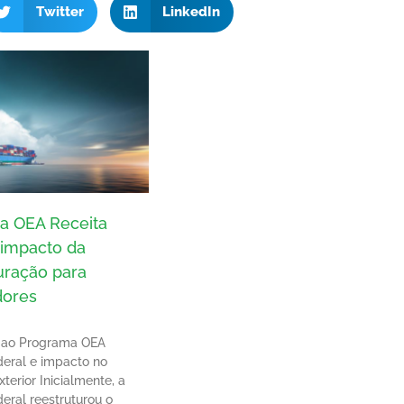
Twitter
LinkedIn
a OEA Receita
 impacto da
uração para
dores
 ao Programa OEA
deral e impacto no
terior Inicialmente, a
eral reestruturou o