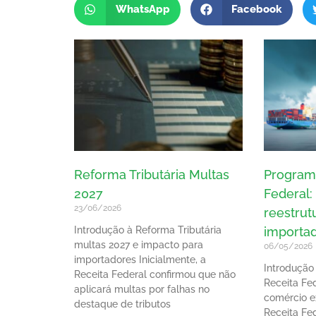
WhatsApp
Facebook
Reforma Tributária Multas
Program
2027
Federal:
23/06/2026
reestrut
Introdução à Reforma Tributária
importa
multas 2027 e impacto para
06/05/2026
importadores Inicialmente, a
Introdução
Receita Federal confirmou que não
Receita Fe
aplicará multas por falhas no
comércio ex
destaque de tributos
Receita Fed