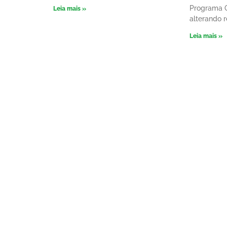
Programa O
Leia mais »
alterando 
Leia mais »