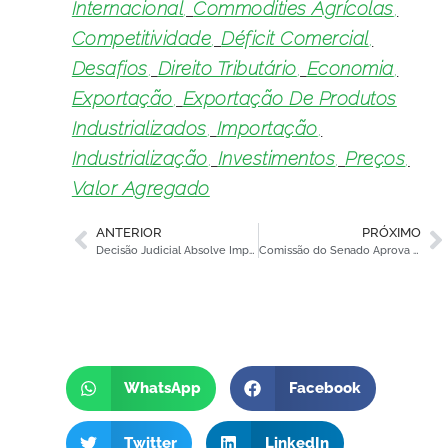
Internacional
,
Commodities Agrícolas
,
Competitividade
,
Déficit Comercial
,
Desafios
,
Direito Tributário
,
Economia
,
Exportação
,
Exportação De Produtos
Industrializados
,
Importação
,
Industrialização
,
Investimentos
,
Preços
,
Valor Agregado
ANTERIOR
PRÓXIMO
Decisão Judicial Absolve Importador de Acusação de Descaminho
Comissão do Senado Aprova Projeto da Reforma Tributária, Incluindo Novas Abordagens.
WhatsApp
Facebook
Twitter
LinkedIn