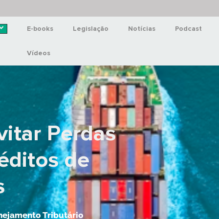
E-books
Legislação
Notícias
Podcast
Vídeos
itar Perdas
éditos de
s
nejamento Tributário