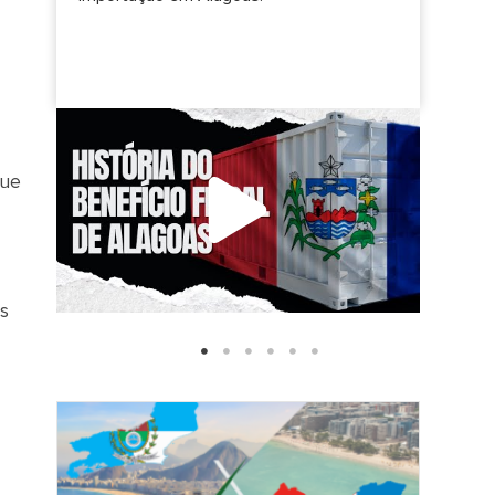
o
que
os