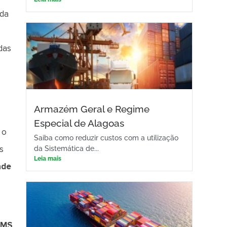
 da
das
Armazém Geral e Regime
Especial de Alagoas
 o
Saiba como reduzir custos com a utilização
s
da Sistemática de...
Leia mais
ade
ICMS