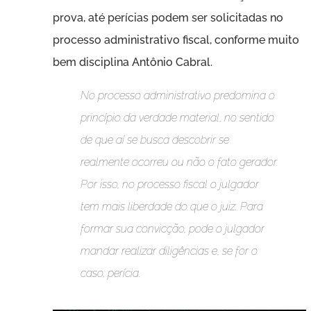
prova, até perícias podem ser solicitadas no
processo administrativo fiscal, conforme muito
bem disciplina Antônio Cabral.
No processo administrativo predomina o
princípio da verdade material, no sentido
de que aí se busca descobrir se
realmente ocorreu ou não o fato gerador.
Por isso, no processo fiscal o julgador
tem mais liberdade do que o juiz. Para
formar sua convicção, pode o julgador
mandar realizar diligências e, se for o
caso, perícia.