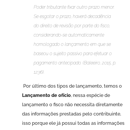
Poder tributante fixar outro prazo menor.
Se esgotar o prazo, haverá decadência
do direito de revisão por parte do fisco,
considerando-se automaticamente
homologado o lançamento em que se
baseou o sujeito passivo para efetuar o
pagamento antecipado. (Baleeiro, 2015, p.
1236).
Por último dos tipos de lançamento, temos o
Lançamento de ofício
, nessa espécie de
lançamento o fisco não necessita diretamente
das informações prestadas pelo contribuinte,
isso porque ele já possui todas as informações