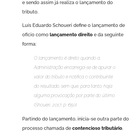
e sendo assim já realiza o lançamento do
tributo.
Luís Eduardo Schoueri define o lançamento de
ofício como
lançamento direito
e da seguinte
forma:
O lançamento é direto quando a
Administração encarrega-se de apurar o
valor do tributo e notifica o contribuinte
do resultado, sem que, para tanto, haja
alguma provocação por parte do último.
(Shoueri, 2017, p. 650).
Partindo do lançamento, inicia-se outra parte do
processo chamada de
contencioso tributário
.