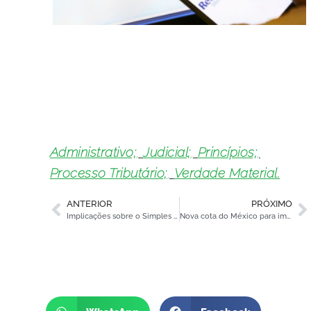
Administrativo;
,
Judicial;
,
Princípios;
,
Processo Tributário;
,
Verdade Material.
ANTERIOR
PRÓXIMO
Implicações sobre o Simples Nacional e o diferimento do ICMS
Nova cota do México para importação de carne de frango deve beneficiar o Brasil