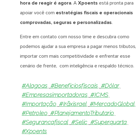
hora de reagir é agora
. A
Xpoents
está pronta para
apoiar você com
estratégias fiscais e operacionais
comprovadas, seguras e personalizadas
.
Entre em contato com nosso time e descubra como
podemos ajudar a sua empresa a pagar menos tributos
importar com mais competitividade e enfrentar esse
cenário de frente, com inteligência e respaldo técnico.
#Alagoas
,
#beneficiosfiscais
,
#dólar
,
#empresasimportadoras
,
#ICMS
,
#Importação
,
#irãxisrael
,
#MercadoGlobal
#petroleo
,
#PlanejamentoTributario
,
#segurancafiscal
,
#Selic
,
#Superquarta
,
#Xpoents