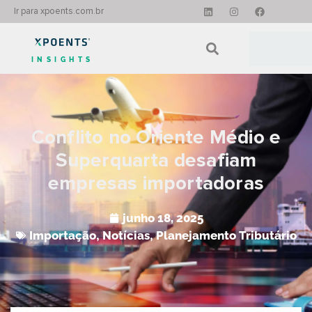
Ir para xpoents.com.br
INSIGHTS
Conflito no Oriente Médio e
Superquarta desafiam
empresas importadoras
junho 18, 2025
Importação
,
Notícias
,
Planejamento Tributário