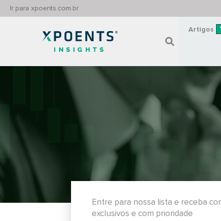
Ir para xpoents.com.br
Artigos
INSIGHTS
Entre para nossa lista e receba c
exclusivos e com prioridade