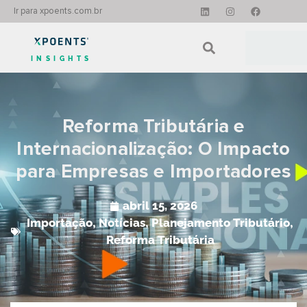
Ir para xpoents.com.br
INSIGHTS
Reforma Tributária e
Internacionalização: O Impacto
para Empresas e Importadores
abril 15, 2026
Importação
,
Notícias
,
Planejamento Tributário
,
Reforma Tributária