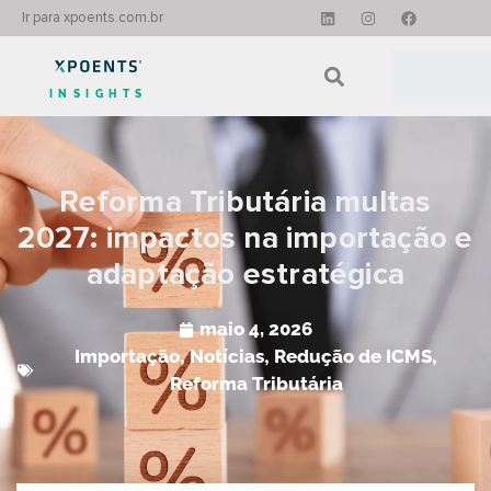
Ir para xpoents.com.br
INSIGHTS
Reforma Tributária multas
2027: impactos na importação e
adaptação estratégica
maio 4, 2026
Importação
,
Notícias
,
Redução de ICMS
,
Reforma Tributária