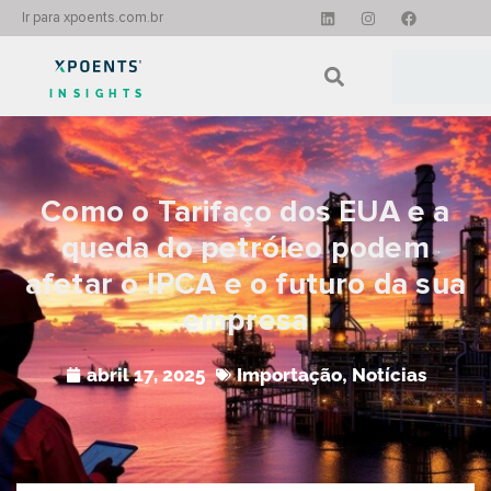
Ir para xpoents.com.br
INSIGHTS
Como o Tarifaço dos EUA e a
queda do petróleo podem
afetar o IPCA e o futuro da sua
empresa
abril 17, 2025
Importação
,
Notícias