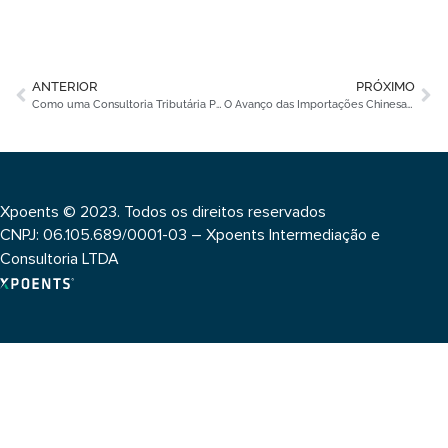
ANTERIOR
PRÓXIMO
Como uma Consultoria Tributária Pode Transformar sua Estratégia de Importação
O Avanço das Importações Chinesas: Como Proteger Sua Empresa em Meio à Nova Concorrência
Xpoents © 2023. Todos os direitos reservados
CNPJ: 06.105.689/0001-03 – Xpoents Intermediação e
Consultoria LTDA