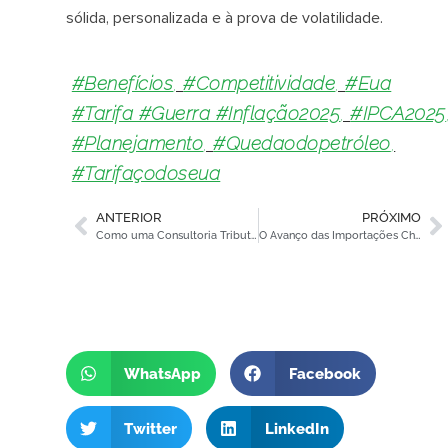
sólida, personalizada e à prova de volatilidade.
#benefícios
,
#competitividade
,
#eua
#tarifa #guerra #inflação2025
,
#IPCA2025
#planejamento
,
#quedaodopetróleo
,
#tarifaçodoseua
ANTERIOR
PRÓXIMO
Como uma Consultoria Tributária Pode Transformar sua Estratégia de Importação
O Avanço das Importações Chinesas: Como Proteger Sua Empresa em Meio à Nova Concorrência
WhatsApp
Facebook
Twitter
LinkedIn