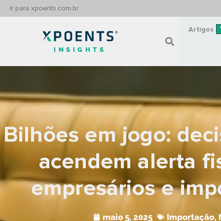
Ir para xpoents.com.br
Artigos
INSIGHTS
Bilhões em jogo: dec
acendem alerta fi
empresários e imp
maio 5, 2025
Importação
,