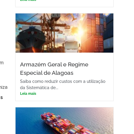
m
am
Armazém Geral e Regime
Especial de Alagoas
Saiba como reduzir custos com a utilização
miza
da Sistemática de...
Leia mais
ts