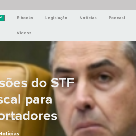
E-books
Legislação
Notícias
Podcast
Vídeos
isões do STF
scal para
ortadores
Notícias