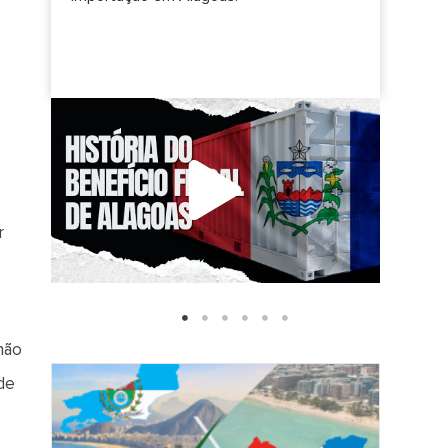
r
não
de