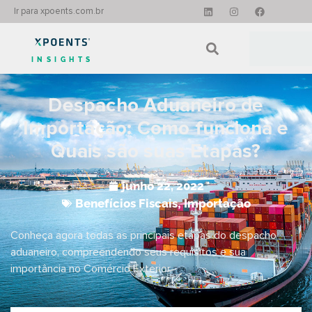
Ir para xpoents.com.br
INSIGHTS
Despacho Aduaneiro de
Importação: Como funciona e
Quais são suas Etapas?
junho 22, 2022
Benefícios Fiscais
,
Importação
Conheça agora todas as principais etapas do despacho
aduaneiro, compreendendo seus requisitos e sua
importância no Comércio Exterior.