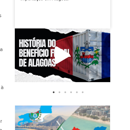
s
ia
 à
r