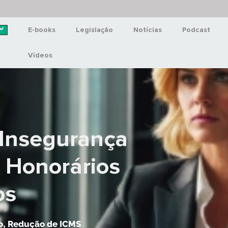
E-books
Legislação
Notícias
Podcast
Vídeos
Insegurança
e Honorários
os
o
,
Redução de ICMS