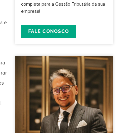
completa para a Gestão Tributária da sua
empresa!
s e
FALE CONOSCO
ara
erar
os
l.