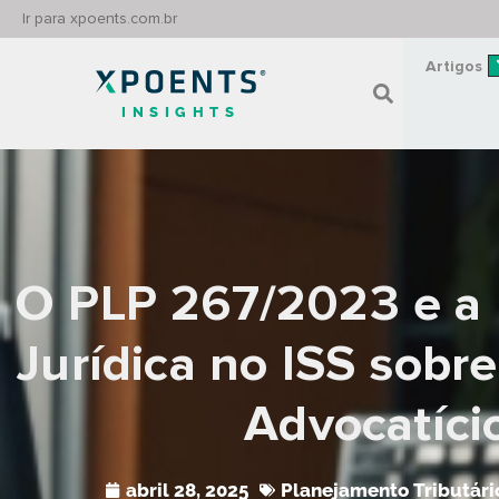
Ir para xpoents.com.br
Artigos
INSIGHTS
O PLP 267/2023 e a 
Jurídica no ISS sobr
Advocatíci
abril 28, 2025
Planejamento Tributári