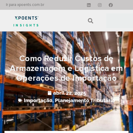
Ir para xpoents.com.br
INSIGHTS
Como Reduzir Custos de
Armazenagem e Logística em
Operações de Importação
abril 22, 2025
Importação
,
Planejamento Tributário