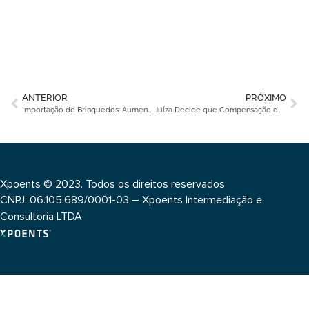
ANTERIOR
PRÓXIMO
Importação de Brinquedos: Aumento Atinge um Crescimento de 29%
Juíza Decide que Compensação de Crédito Tributário não Está Limitada no Tempo
Xpoents © 2023. Todos os direitos reservados
CNPJ: 06.105.689/0001-03 – Xpoents Intermediação e
Consultoria LTDA