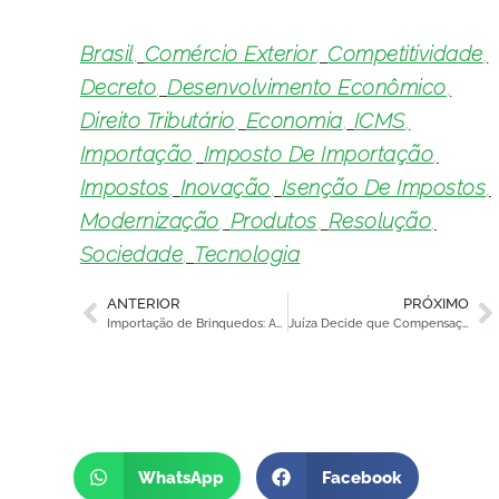
Brasil
,
Comércio Exterior
,
Competitividade
,
Decreto
,
Desenvolvimento Econômico
,
Direito Tributário
,
Economia
,
ICMS
,
Importação
,
Imposto De Importação
,
Impostos
,
Inovação
,
Isenção De Impostos
,
Modernização
,
Produtos
,
Resolução
,
Sociedade
,
Tecnologia
ANTERIOR
PRÓXIMO
Importação de Brinquedos: Aumento Atinge um Crescimento de 29%
Juíza Decide que Compensação de Crédito Tributário não Está Limitada no Tempo
WhatsApp
Facebook