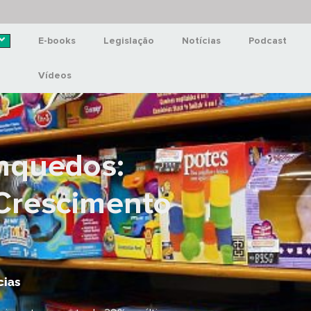
E-books
Legislação
Notícias
Podcast
Vídeos
inquedos:
Crescimento
cias