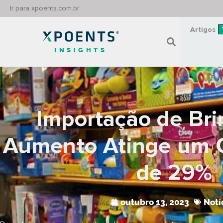
Ir para xpoents.com.br
Artigos
INSIGHTS
Importação de Br
Aumento Atinge um 
de 29%
outubro 13, 2023
Notí