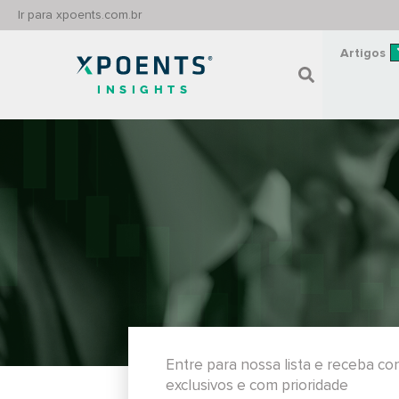
Ir para xpoents.com.br
Artigos
INSIGHTS
Entre para nossa lista e receba c
exclusivos e com prioridade