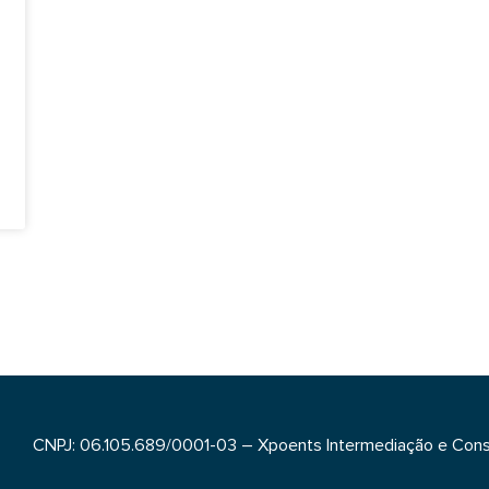
CNPJ: 06.105.689/0001-03 – Xpoents Intermediação e Cons