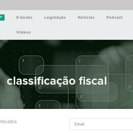
E-books
Legislação
Notícias
Podcast
Vídeos
classificação fiscal
onteúdos