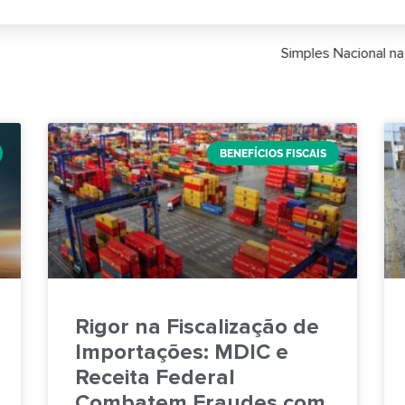
ortação: Nova Janela em Setembro Impacta Planejamento para 20
BENEFÍCIOS FISCAIS
Rigor na Fiscalização de
Importações: MDIC e
Receita Federal
Combatem Fraudes com