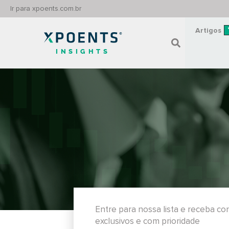
Ir para xpoents.com.br
Artigos
INSIGHTS
Entre para nossa lista e receba c
exclusivos e com prioridade