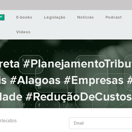
E-books
Legislação
Notícias
Podcast
Vídeos
reta #PlanejamentoTribu
ais #Alagoas #Empresas 
idade #ReduçãoDeCustos
onteúdos