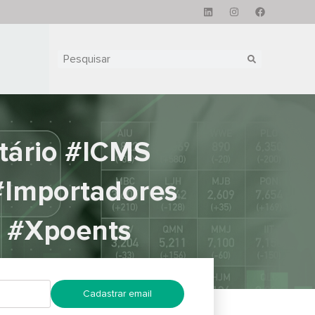
tário #ICMS
#Importadores
 #Xpoents
Cadastrar email