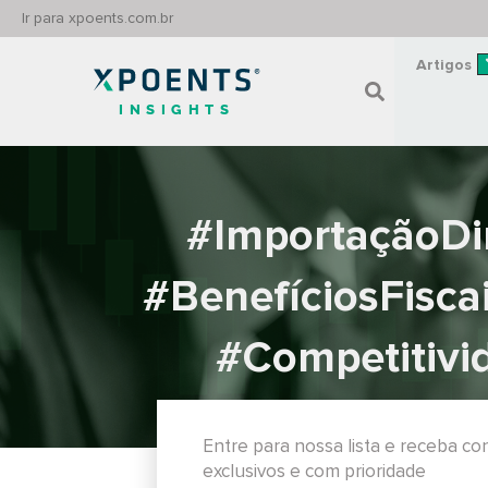
Ir para xpoents.com.br
Artigos
INSIGHTS
#ImportaçãoDi
#BenefíciosFisc
#Competitiv
Entre para nossa lista e receba c
exclusivos e com prioridade