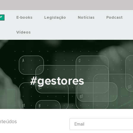
E-books
Legislação
Notícias
Podcast
Vídeos
#gestores
onteúdos