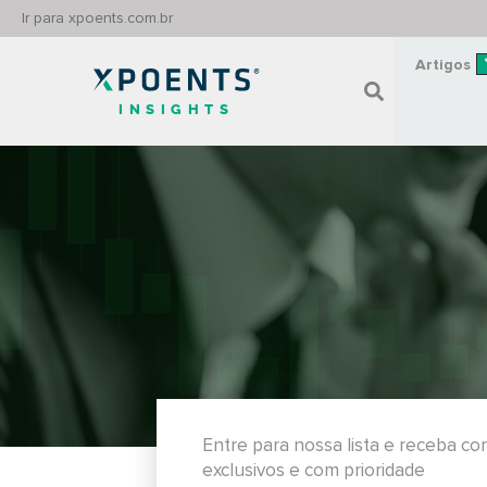
Ir para xpoents.com.br
Artigos
INSIGHTS
Entre para nossa lista e receba c
exclusivos e com prioridade