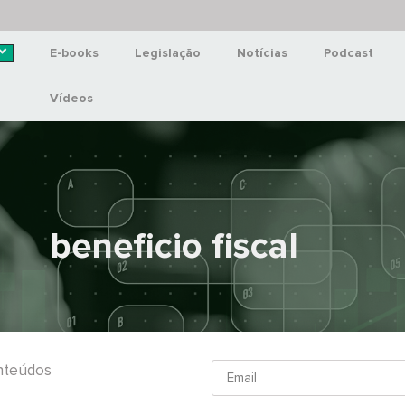
E-books
Legislação
Notícias
Podcast
Vídeos
beneficio fiscal
onteúdos