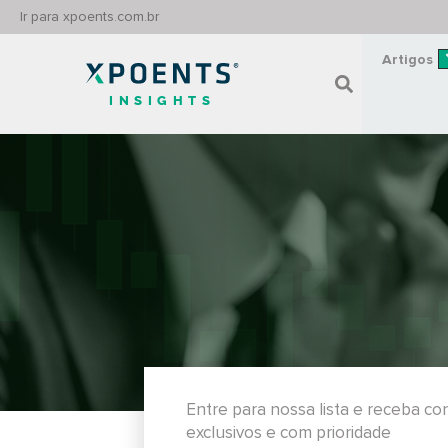
Ir para xpoents.com.br
Artigos
INSIGHTS
Entre para nossa lista e receba c
exclusivos e com prioridade