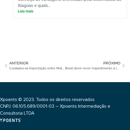
Alagoas e quais...
Leia mais
ANTERIOR
PRÓXIMO
Cuidados na Importação entre Matriz e Filial
Brasil deve rever impedimento à importação de baterias
Xpoents © 2023. Todos os direitos reservados
CNPJ: 06.105.689/0001-03 – Xpoents Intermediação e
Consultoria LTDA