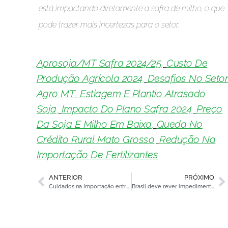
está impactando diretamente a safra de milho, o que
pode trazer mais incertezas para o setor.
Aprosoja/MT Safra 2024/25
,
Custo De
Produção Agrícola 2024
,
Desafios No Seto
Agro MT
,
Estiagem E Plantio Atrasado
Soja
,
Impacto Do Plano Safra 2024
,
Preço
Da Soja E Milho Em Baixa
,
Queda No
Crédito Rural Mato Grosso
,
Redução Na
Importação De Fertilizantes
ANTERIOR
PRÓXIMO
Cuidados na Importação entre Matriz e Filial
Brasil deve rever impedimento à importação de baterias