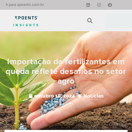
Ir para xpoents.com.br
INSIGHTS
Importação de fertilizantes em
queda reflete desafios no setor
agro
outubro 18, 2024
Notícias