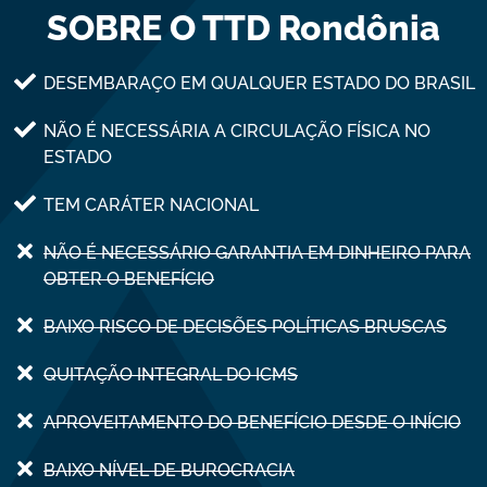
SOBRE O TTD Rondônia
DESEMBARAÇO EM QUALQUER ESTADO DO BRASIL
NÃO É NECESSÁRIA A CIRCULAÇÃO FÍSICA NO
ESTADO
TEM CARÁTER NACIONAL
NÃO É NECESSÁRIO GARANTIA EM DINHEIRO PARA
OBTER O BENEFÍCIO
BAIXO RISCO DE DECISÕES POLÍTICAS BRUSCAS
QUITAÇÃO INTEGRAL DO ICMS
APROVEITAMENTO DO BENEFÍCIO DESDE O INÍCIO
BAIXO NÍVEL DE BUROCRACIA