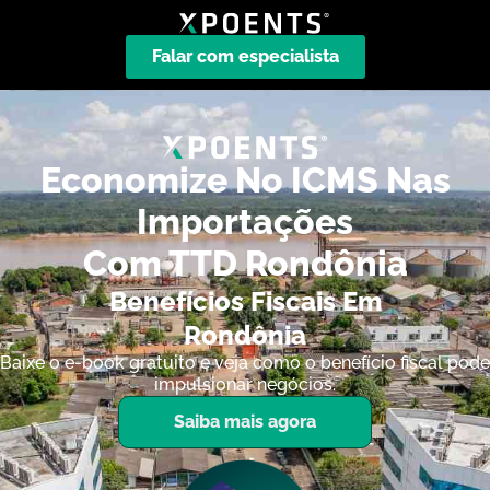
Falar com especialista
Economize No ICMS Nas
Importações
Com TTD Rondônia
Benefícios Fiscais Em
Rondônia
Baixe o e-book gratuito e veja como o benefício fiscal pode
impulsionar negócios.
Saiba mais agora