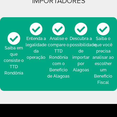
IMPORTADORES
Entenda a
Analise e
Descubra a
Saiba o
legalidade
compare o
possibilidade
que você
Saiba em
da
TTD
de
precisa
que
operação
Rondônia
importar
analisar ao
consiste o
com o
por
escolher
TTD
Benefício
Alagoas
um
Rondônia
de Alagoas
Benefício
Fiscal